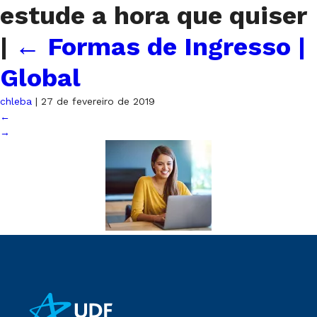
estude a hora que quiser
|
←
Formas de Ingresso |
Global
chleba
|
27 de fevereiro de 2019
←
→