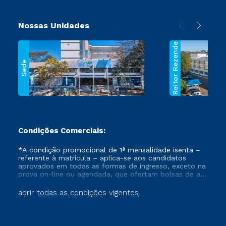
Nossas Unidades
Reitor Rezende
Sede
Condições Comerciais:
*A condição promocional de 1ª mensalidade isenta –
referente à matrícula – aplica-se aos candidatos
aprovados em todas as formas de ingresso, exceto na
prova on-line ou agendada, que ofertam bolsas de até
50% de desconto, ambos ingressantes no semestre
vigente, que ainda não tenham efetivado e/ou não
abrir todas as condições vigentes
tenham cancelado ou trancado sua matrícula em uma
das Instituições da Cruzeiro do Sul Educacional, no
período de um ano. Tais condições não se aplicam
aos cursos de Medicina, e também para matriculados