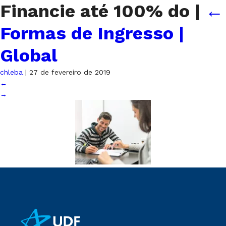
Financie até 100% do
|
←
Formas de Ingresso |
Global
chleba
|
27 de fevereiro de 2019
←
→