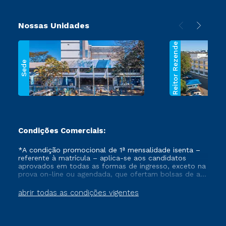
Nossas Unidades
Reitor Rezende
Sede
Condições Comerciais:
*A condição promocional de 1ª mensalidade isenta –
referente à matrícula – aplica-se aos candidatos
aprovados em todas as formas de ingresso, exceto na
prova on-line ou agendada, que ofertam bolsas de até
50% de desconto, ambos ingressantes no semestre
vigente, que ainda não tenham efetivado e/ou não
abrir todas as condições vigentes
tenham cancelado ou trancado sua matrícula em uma
das Instituições da Cruzeiro do Sul Educacional, no
período de um ano. Tais condições não se aplicam
aos cursos de Medicina, e também para matriculados