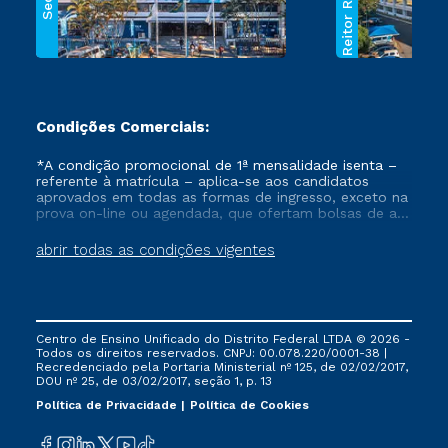
Reitor Rezende
Sede
Condições Comerciais:
*A condição promocional de 1ª mensalidade isenta –
referente à matrícula – aplica-se aos candidatos
aprovados em todas as formas de ingresso, exceto na
prova on-line ou agendada, que ofertam bolsas de até
50% de desconto, ambos ingressantes no semestre
vigente, que ainda não tenham efetivado e/ou não
abrir todas as condições vigentes
tenham cancelado ou trancado sua matrícula em uma
das Instituições da Cruzeiro do Sul Educacional, no
período de um ano. Tais condições não se aplicam
aos cursos de Medicina, e também para matriculados
via FIES, Prouni e outros programas governamentais, e
Centro de Ensino Unificado do Distrito Federal LTDA © 2026 -
não se acumula com nenhuma outra campanha
Todos os direitos reservados. CNPJ: 00.078.220/0001-38 |
ofertada pela Instituição.
Recredenciado pela Portaria Ministerial nº 125, de 02/02/2017,
DOU nº 25, de 03/02/2017, seção 1, p. 13
Política de Privacidade
Política de Cookies