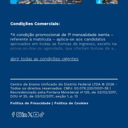
Condições Comerciais:
*A condição promocional de 1ª mensalidade isenta –
referente à matrícula – aplica-se aos candidatos
aprovados em todas as formas de ingresso, exceto na
prova on-line ou agendada, que ofertam bolsas de até
50% de desconto, ambos ingressantes no semestre
vigente, que ainda não tenham efetivado e/ou não
abrir todas as condições vigentes
tenham cancelado ou trancado sua matrícula em uma
das Instituições da Cruzeiro do Sul Educacional, no
período de um ano. Tais condições não se aplicam
aos cursos de Medicina, e também para matriculados
via FIES, Prouni e outros programas governamentais, e
Centro de Ensino Unificado do Distrito Federal LTDA © 2026 -
não se acumula com nenhuma outra campanha
Todos os direitos reservados. CNPJ: 00.078.220/0001-38 |
ofertada pela Instituição.
Recredenciado pela Portaria Ministerial nº 125, de 02/02/2017,
DOU nº 25, de 03/02/2017, seção 1, p. 13
Política de Privacidade
Política de Cookies