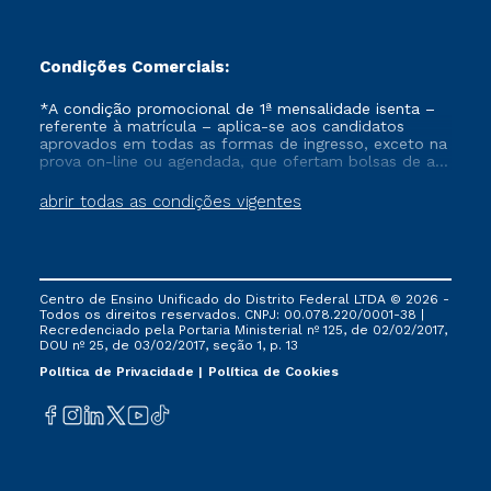
Condições Comerciais:
*A condição promocional de 1ª mensalidade isenta –
referente à matrícula – aplica-se aos candidatos
aprovados em todas as formas de ingresso, exceto na
prova on-line ou agendada, que ofertam bolsas de até
50% de desconto, ambos ingressantes no semestre
vigente, que ainda não tenham efetivado e/ou não
abrir todas as condições vigentes
tenham cancelado ou trancado sua matrícula em uma
das Instituições da Cruzeiro do Sul Educacional, no
período de um ano. Tais condições não se aplicam
aos cursos de Medicina, e também para matriculados
via FIES, Prouni e outros programas governamentais, e
Centro de Ensino Unificado do Distrito Federal LTDA © 2026 -
não se acumula com nenhuma outra campanha
Todos os direitos reservados. CNPJ: 00.078.220/0001-38 |
ofertada pela Instituição.
Recredenciado pela Portaria Ministerial nº 125, de 02/02/2017,
DOU nº 25, de 03/02/2017, seção 1, p. 13
Política de Privacidade
Política de Cookies