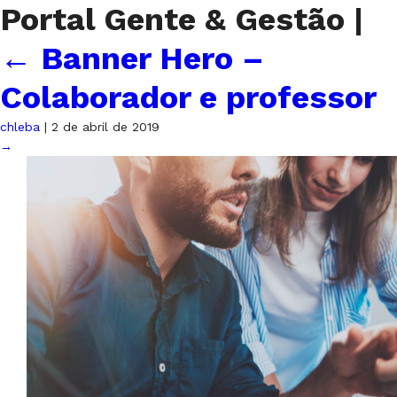
Portal Gente & Gestão
|
←
Banner Hero –
Colaborador e professor
chleba
|
2 de abril de 2019
→