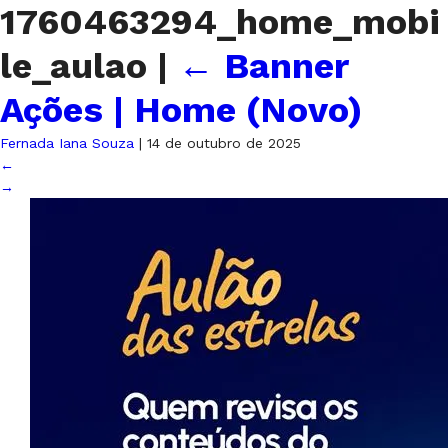
1760463294_home_mobi
le_aulao
|
←
Banner
Ações | Home (Novo)
Fernada Iana Souza
|
14 de outubro de 2025
←
→