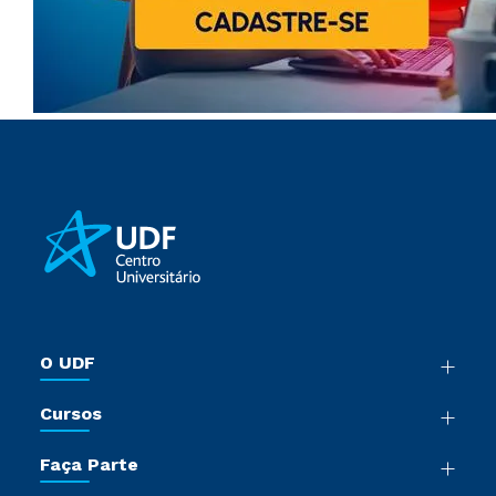
O UDF
Nossa História
Cursos
Sala de Imprensa
Graduação
Trabalhe Conosco
Faça Parte
Pós-Graduação
Sou Colaborador
Vestibular Múltipla Escolha