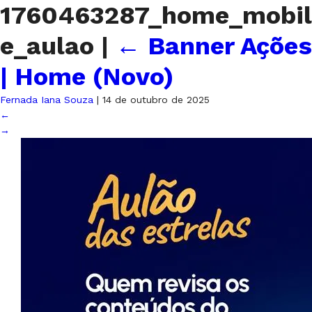
1760463287_home_mobil
e_aulao
|
←
Banner Ações
| Home (Novo)
Fernada Iana Souza
|
14 de outubro de 2025
←
→