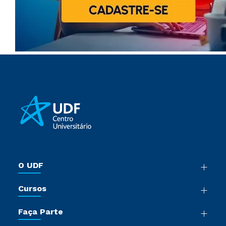
O UDF
Nossa História
Cursos
Sala de Imprensa
Graduação
Trabalhe Conosco
Faça Parte
Pós-Graduação
Sou Colaborador
Vestibular Múltipla Escolha