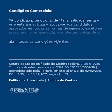
Condições Comerciais:
*A condição promocional de 1ª mensalidade isenta –
referente à matrícula – aplica-se aos candidatos
aprovados em todas as formas de ingresso, exceto na
prova on-line ou agendada, que ofertam bolsas de até
50% de desconto, ambos ingressantes no semestre
vigente, que ainda não tenham efetivado e/ou não
abrir todas as condições vigentes
tenham cancelado ou trancado sua matrícula em uma
das Instituições da Cruzeiro do Sul Educacional, no
período de um ano. Tais condições não se aplicam
aos cursos de Medicina, e também para matriculados
via FIES, Prouni e outros programas governamentais, e
Centro de Ensino Unificado do Distrito Federal LTDA © 2026 -
não se acumula com nenhuma outra campanha
Todos os direitos reservados. CNPJ: 00.078.220/0001-38 |
ofertada pela Instituição.
Recredenciado pela Portaria Ministerial nº 125, de 02/02/2017,
DOU nº 25, de 03/02/2017, seção 1, p. 13
Política de Privacidade
Política de Cookies