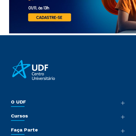
O UDF
Nossa História
Cursos
Sala de Imprensa
Graduação
Trabalhe Conosco
Faça Parte
Pós-Graduação
Sou Colaborador