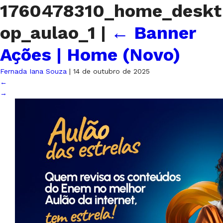
1760478310_home_deskt
op_aulao_1
|
←
Banner
Ações | Home (Novo)
Fernada Iana Souza
|
14 de outubro de 2025
←
→