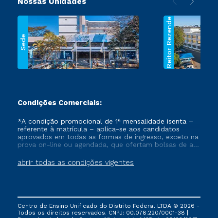
Nossas Unidades
Reitor Rezende
Sede
Condições Comerciais:
*A condição promocional de 1ª mensalidade isenta –
referente à matrícula – aplica-se aos candidatos
aprovados em todas as formas de ingresso, exceto na
prova on-line ou agendada, que ofertam bolsas de até
50% de desconto, ambos ingressantes no semestre
vigente, que ainda não tenham efetivado e/ou não
abrir todas as condições vigentes
tenham cancelado ou trancado sua matrícula em uma
das Instituições da Cruzeiro do Sul Educacional, no
período de um ano. Tais condições não se aplicam
aos cursos de Medicina, e também para matriculados
via FIES, Prouni e outros programas governamentais, e
Centro de Ensino Unificado do Distrito Federal LTDA © 2026 -
não se acumula com nenhuma outra campanha
Todos os direitos reservados. CNPJ: 00.078.220/0001-38 |
ofertada pela Instituição.