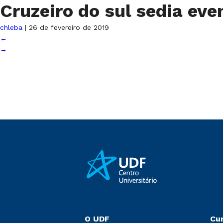
Cruzeiro do sul sedia ev
chleba
|
26 de fevereiro de 2019
←
→
O UDF
Cu