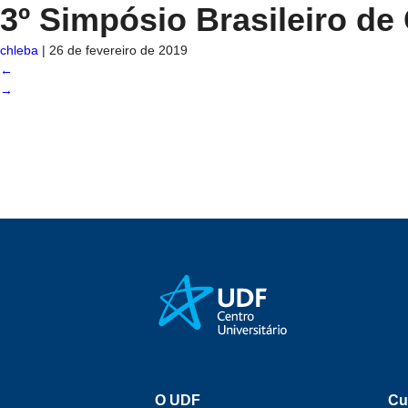
3º Simpósio Brasileiro d
chleba
|
26 de fevereiro de 2019
←
→
O UDF
Cu