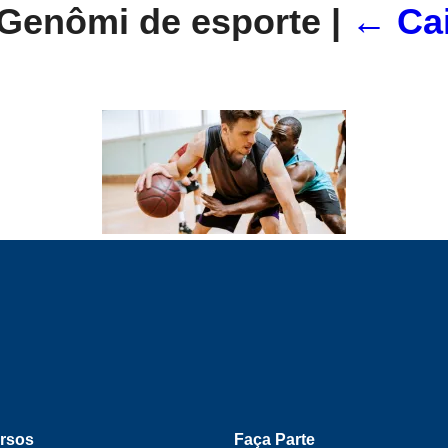
e Genômi de esporte
|
←
Ca
rsos
Faça Parte