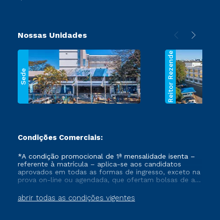
Nossas Unidades
Reitor Rezende
Sede
Condições Comerciais:
*A condição promocional de 1ª mensalidade isenta –
referente à matrícula – aplica-se aos candidatos
aprovados em todas as formas de ingresso, exceto na
prova on-line ou agendada, que ofertam bolsas de até
50% de desconto, ambos ingressantes no semestre
vigente, que ainda não tenham efetivado e/ou não
abrir todas as condições vigentes
tenham cancelado ou trancado sua matrícula em uma
das Instituições da Cruzeiro do Sul Educacional, no
período de um ano. Tais condições não se aplicam