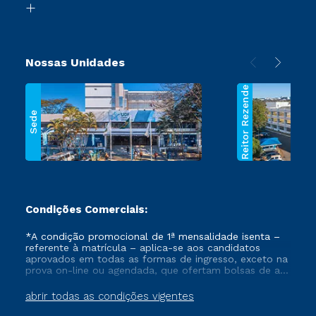
Segunda Graduação
Nossas Unidades
Reitor Rezende
Sede
Condições Comerciais:
*A condição promocional de 1ª mensalidade isenta –
referente à matrícula – aplica-se aos candidatos
aprovados em todas as formas de ingresso, exceto na
prova on-line ou agendada, que ofertam bolsas de até
50% de desconto, ambos ingressantes no semestre
vigente, que ainda não tenham efetivado e/ou não
abrir todas as condições vigentes
tenham cancelado ou trancado sua matrícula em uma
das Instituições da Cruzeiro do Sul Educacional, no