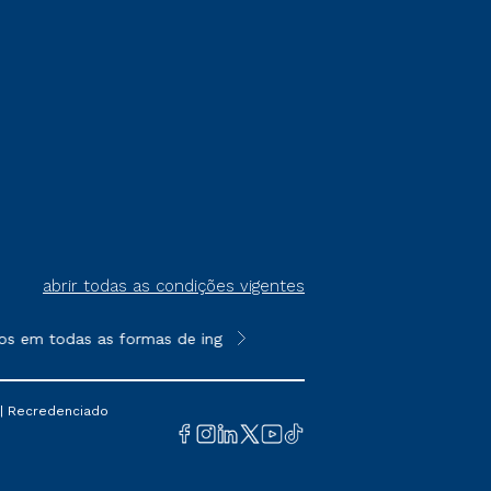
abrir todas as condições vigentes
os em todas as formas de ingresso, exceto na prova on-line ou a
**Semipresencial é um formato do E
 | Recredenciado