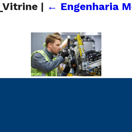
Vitrine
|
←
Engenharia M