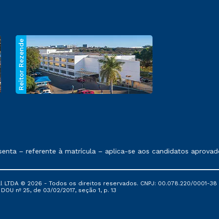
Reitor Rezende
 exposto no contrato de prestação de serviços.
nta – referente à matrícula – aplica-se aos candidatos aprovad
al LTDA © 2026 - Todos os direitos reservados. CNPJ: 00.078.220/0001-38
, DOU nº 25, de 03/02/2017, seção 1, p. 13