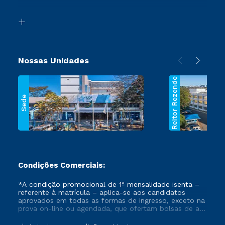
Acessibilidade
Transferência
Biblioteca
Segunda Graduação
Nossas Unidades
Reitor Rezende
Sede
Condições Comerciais:
*A condição promocional de 1ª mensalidade isenta –
referente à matrícula – aplica-se aos candidatos
aprovados em todas as formas de ingresso, exceto na
prova on-line ou agendada, que ofertam bolsas de até
50% de desconto, ambos ingressantes no semestre
vigente, que ainda não tenham efetivado e/ou não