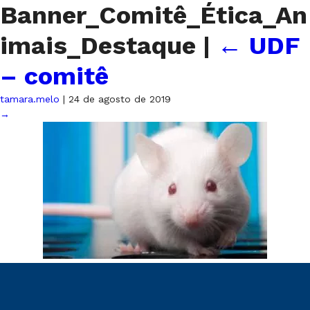
Banner_Comitê_Ética_An
imais_Destaque
|
←
UDF
– comitê
tamara.melo
|
24 de agosto de 2019
→