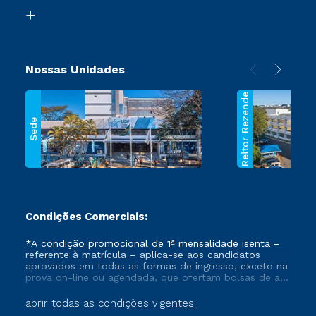
Biblioteca
Segunda Graduação
Nossas Unidades
Reitor Rezende
Sede
Condições Comerciais:
*A condição promocional de 1ª mensalidade isenta –
referente à matrícula – aplica-se aos candidatos
aprovados em todas as formas de ingresso, exceto na
prova on-line ou agendada, que ofertam bolsas de até
50% de desconto, ambos ingressantes no semestre
vigente, que ainda não tenham efetivado e/ou não
abrir todas as condições vigentes
tenham cancelado ou trancado sua matrícula em uma