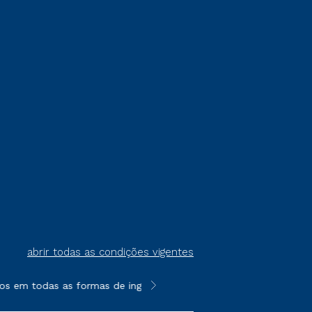
abrir todas as condições vigentes
os em todas as formas de ingresso, exceto na prova on-line ou 
**Semipresencial é um formato do E