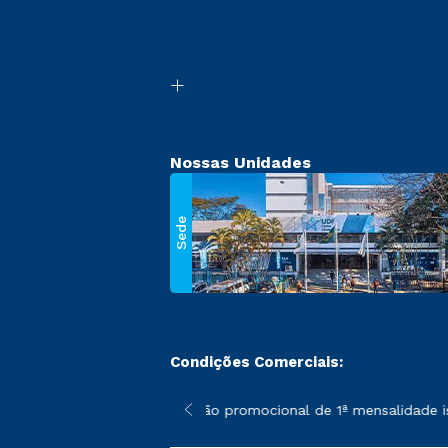
Nossas Unidades
Sede
Condições Comerciais:
 poderão sofrer alterações nos períodos de rematrícula conforme
*A condição promocional de 1ª mensalidade ise