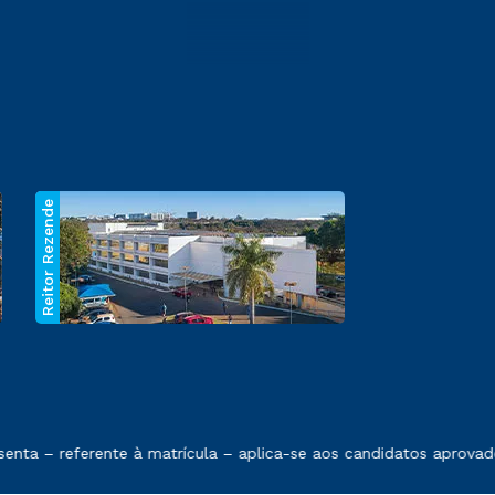
Reitor Rezende
 exposto no contrato de prestação de serviços.
nta – referente à matrícula – aplica-se aos candidatos aprovad