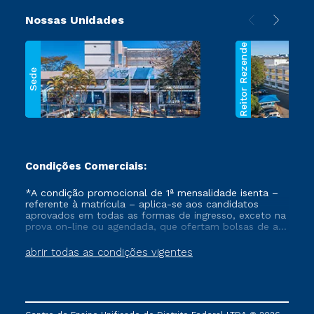
Nossas Unidades
Reitor Rezende
Sede
Condições Comerciais:
*A condição promocional de 1ª mensalidade isenta –
referente à matrícula – aplica-se aos candidatos
aprovados em todas as formas de ingresso, exceto na
prova on-line ou agendada, que ofertam bolsas de até
50% de desconto, ambos ingressantes no semestre
vigente, que ainda não tenham efetivado e/ou não
abrir todas as condições vigentes
tenham cancelado ou trancado sua matrícula em uma
das Instituições da Cruzeiro do Sul Educacional, no
período de um ano. Tais condições não se aplicam
aos cursos de Medicina, e também para matriculados
via FIES, Prouni e outros programas governamentais, e