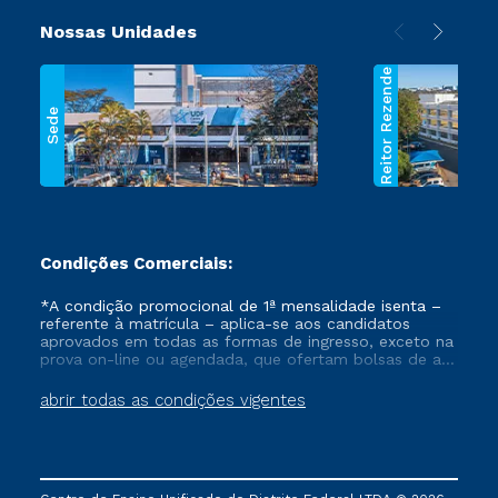
Nossas Unidades
Reitor Rezende
Sede
Condições Comerciais:
*A condição promocional de 1ª mensalidade isenta –
referente à matrícula – aplica-se aos candidatos
aprovados em todas as formas de ingresso, exceto na
prova on-line ou agendada, que ofertam bolsas de até
50% de desconto, ambos ingressantes no semestre
vigente, que ainda não tenham efetivado e/ou não
abrir todas as condições vigentes
tenham cancelado ou trancado sua matrícula em uma
das Instituições da Cruzeiro do Sul Educacional, no
período de um ano. Tais condições não se aplicam
aos cursos de Medicina, e também para matriculados
via FIES, Prouni e outros programas governamentais, e