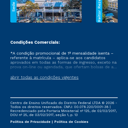
Reitor Rezende
Sede
Condições Comerciais:
*A condição promocional de 1ª mensalidade isenta –
referente à matrícula – aplica-se aos candidatos
aprovados em todas as formas de ingresso, exceto na
prova on-line ou agendada, que ofertam bolsas de até
50% de desconto, ambos ingressantes no semestre
vigente, que ainda não tenham efetivado e/ou não
abrir todas as condições vigentes
tenham cancelado ou trancado sua matrícula em uma
das Instituições da Cruzeiro do Sul Educacional, no
período de um ano. Tais condições não se aplicam
aos cursos de Medicina, e também para matriculados
via FIES, Prouni e outros programas governamentais, e
Centro de Ensino Unificado do Distrito Federal LTDA © 2026 -
não se acumula com nenhuma outra campanha
Todos os direitos reservados. CNPJ: 00.078.220/0001-38 |
ofertada pela Instituição.
Recredenciado pela Portaria Ministerial nº 125, de 02/02/2017,
DOU nº 25, de 03/02/2017, seção 1, p. 13
Política de Privacidade
Política de Cookies