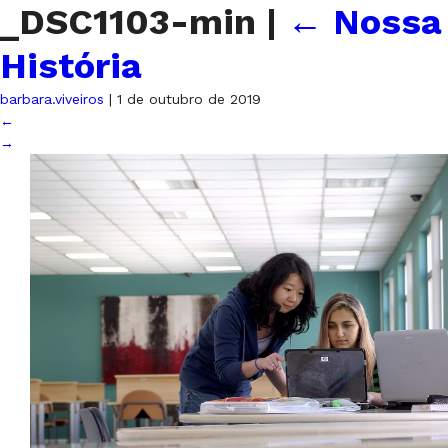
_DSC1103-min
|
←
Nossa
História
barbara.viveiros
|
1 de outubro de 2019
←
→