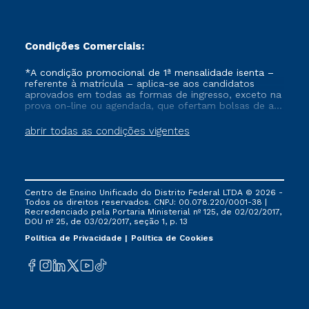
Condições Comerciais:
*A condição promocional de 1ª mensalidade isenta –
referente à matrícula – aplica-se aos candidatos
aprovados em todas as formas de ingresso, exceto na
prova on-line ou agendada, que ofertam bolsas de até
50% de desconto, ambos ingressantes no semestre
vigente, que ainda não tenham efetivado e/ou não
abrir todas as condições vigentes
tenham cancelado ou trancado sua matrícula em uma
das Instituições da Cruzeiro do Sul Educacional, no
período de um ano. Tais condições não se aplicam
aos cursos de Medicina, e também para matriculados
via FIES, Prouni e outros programas governamentais, e
Centro de Ensino Unificado do Distrito Federal LTDA © 2026 -
não se acumula com nenhuma outra campanha
Todos os direitos reservados. CNPJ: 00.078.220/0001-38 |
ofertada pela Instituição.
Recredenciado pela Portaria Ministerial nº 125, de 02/02/2017,
DOU nº 25, de 03/02/2017, seção 1, p. 13
Política de Privacidade
Política de Cookies