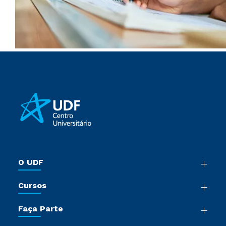
O UDF
Nossa História
Cursos
Sala de Imprensa
Graduação
Trabalhe Conosco
Faça Parte
Pós-Graduação
Sou Colaborador
Vestibular Múltipla Escolha