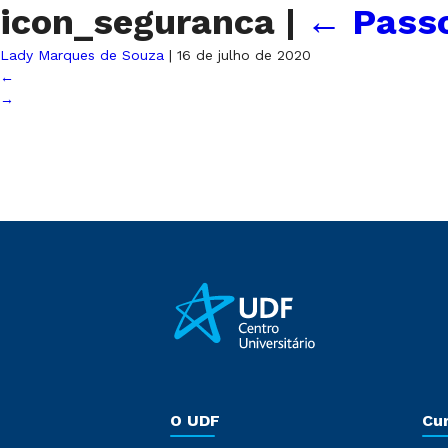
icon_seguranca
|
←
Pass
Lady Marques de Souza
|
16 de julho de 2020
←
→
O UDF
Cu