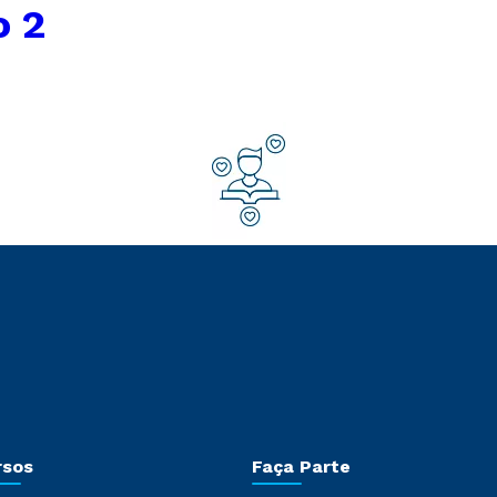
o 2
rsos
Faça Parte