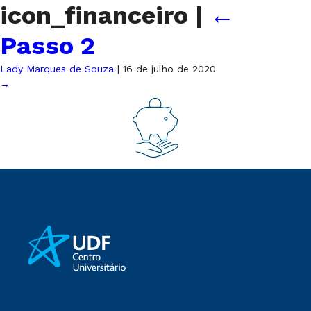
icon_financeiro
|
←
Passo 2
Lady Marques de Souza
|
16 de julho de 2020
→