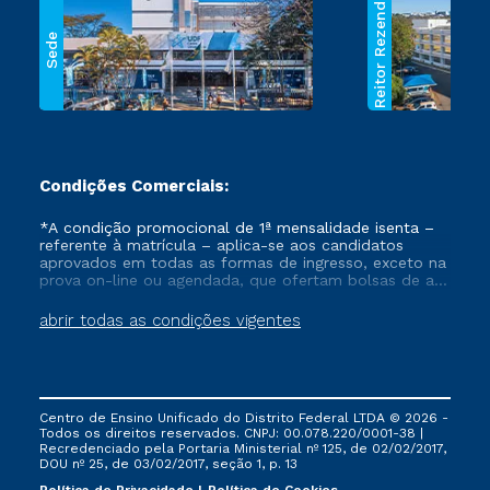
Reitor Rezende
Sede
Condições Comerciais:
*A condição promocional de 1ª mensalidade isenta –
referente à matrícula – aplica-se aos candidatos
aprovados em todas as formas de ingresso, exceto na
prova on-line ou agendada, que ofertam bolsas de até
50% de desconto, ambos ingressantes no semestre
vigente, que ainda não tenham efetivado e/ou não
abrir todas as condições vigentes
tenham cancelado ou trancado sua matrícula em uma
das Instituições da Cruzeiro do Sul Educacional, no
período de um ano. Tais condições não se aplicam
aos cursos de Medicina, e também para matriculados
via FIES, Prouni e outros programas governamentais, e
Centro de Ensino Unificado do Distrito Federal LTDA © 2026 -
não se acumula com nenhuma outra campanha
Todos os direitos reservados. CNPJ: 00.078.220/0001-38 |
ofertada pela Instituição.
Recredenciado pela Portaria Ministerial nº 125, de 02/02/2017,
DOU nº 25, de 03/02/2017, seção 1, p. 13