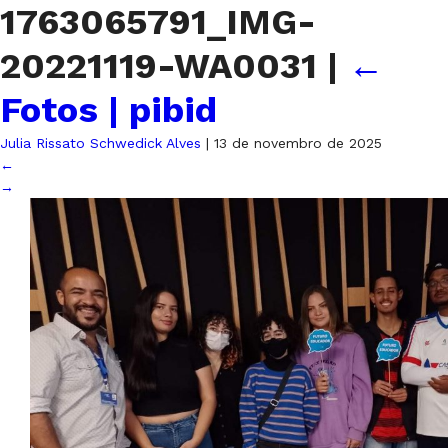
1763065791_IMG-
20221119-WA0031
|
←
Fotos | pibid
Julia Rissato Schwedick Alves
|
13 de novembro de 2025
←
→