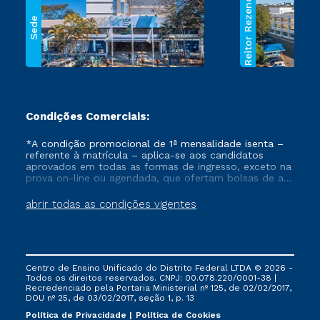
Reitor Rezende
Sede
Condições Comerciais:
*A condição promocional de 1ª mensalidade isenta –
referente à matrícula – aplica-se aos candidatos
aprovados em todas as formas de ingresso, exceto na
prova on-line ou agendada, que ofertam bolsas de até
50% de desconto, ambos ingressantes no semestre
vigente, que ainda não tenham efetivado e/ou não
abrir todas as condições vigentes
tenham cancelado ou trancado sua matrícula em uma
das Instituições da Cruzeiro do Sul Educacional, no
período de um ano. Tais condições não se aplicam
aos cursos de Medicina, e também para matriculados
via FIES, Prouni e outros programas governamentais, e
Centro de Ensino Unificado do Distrito Federal LTDA © 2026 -
não se acumula com nenhuma outra campanha
Todos os direitos reservados. CNPJ: 00.078.220/0001-38 |
ofertada pela Instituição.
Recredenciado pela Portaria Ministerial nº 125, de 02/02/2017,
DOU nº 25, de 03/02/2017, seção 1, p. 13
Política de Privacidade
Política de Cookies