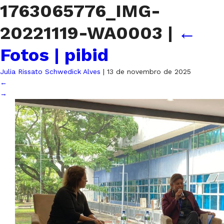
1763065776_IMG-
20221119-WA0003
|
←
Fotos | pibid
Julia Rissato Schwedick Alves
|
13 de novembro de 2025
←
→