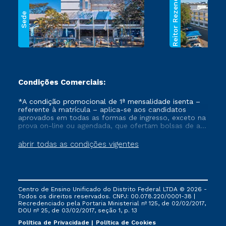
Reitor Rezende
Sede
Condições Comerciais:
*A condição promocional de 1ª mensalidade isenta –
referente à matrícula – aplica-se aos candidatos
aprovados em todas as formas de ingresso, exceto na
prova on-line ou agendada, que ofertam bolsas de até
50% de desconto, ambos ingressantes no semestre
vigente, que ainda não tenham efetivado e/ou não
abrir todas as condições vigentes
tenham cancelado ou trancado sua matrícula em uma
das Instituições da Cruzeiro do Sul Educacional, no
período de um ano. Tais condições não se aplicam
aos cursos de Medicina, e também para matriculados
via FIES, Prouni e outros programas governamentais, e
Centro de Ensino Unificado do Distrito Federal LTDA © 2026 -
não se acumula com nenhuma outra campanha
Todos os direitos reservados. CNPJ: 00.078.220/0001-38 |
ofertada pela Instituição.
Recredenciado pela Portaria Ministerial nº 125, de 02/02/2017,
DOU nº 25, de 03/02/2017, seção 1, p. 13
Política de Privacidade
Política de Cookies