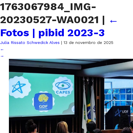
1763067984_IMG-
20230527-WA0021
|
←
Fotos | pibid 2023-3
Julia Rissato Schwedick Alves
|
13 de novembro de 2025
←
→