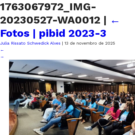
1763067972_IMG-
20230527-WA0012
|
←
Fotos | pibid 2023-3
Julia Rissato Schwedick Alves
|
13 de novembro de 2025
←
→