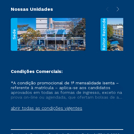
Nossas Unidades
Reitor Rezende
Sede
Condições Comerciais:
*A condição promocional de 1ª mensalidade isenta –
referente à matrícula – aplica-se aos candidatos
aprovados em todas as formas de ingresso, exceto na
prova on-line ou agendada, que ofertam bolsas de até
50% de desconto, ambos ingressantes no semestre
vigente, que ainda não tenham efetivado e/ou não
abrir todas as condições vigentes
tenham cancelado ou trancado sua matrícula em uma
das Instituições da Cruzeiro do Sul Educacional, no
período de um ano. Tais condições não se aplicam
aos cursos de Medicina, e também para matriculados
via FIES, Prouni e outros programas governamentais, e