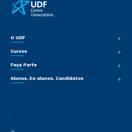
O UDF
Nossa História
Cursos
Sala de Imprensa
Graduação
Trabalhe Conosco
Faça Parte
Pós-Graduação
Sou Colaborador
Vestibular Múltipla Escolha
Cursos de Medicina
Tour Presencial
Alunos, Ex-alunos, Candidatos
Vestibular Mérito
Cursos Livres
Sou Candidato
Ética e Integridade
Vestibular Solidário
Cursos Técnicos
Sou Aluno
Proteção de dados
Vestibular Redação
Cursos Profissionalizantes
Sou Ex-Aluno
Orienta Carreira
Ingresso via Enem
Canais de Atendimento
Retorne ao Curso
Acessibilidade
Transferência
Biblioteca
Segunda Graduação