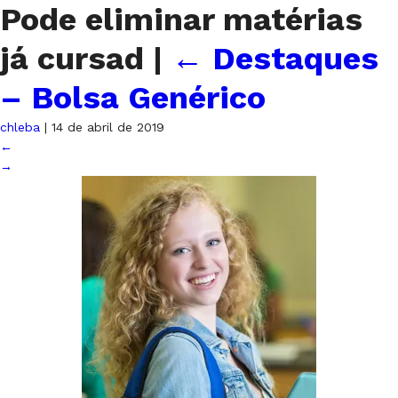
Pode eliminar matérias
já cursad
|
←
Destaques
– Bolsa Genérico
chleba
|
14 de abril de 2019
←
→