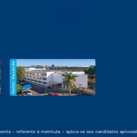
Reitor Rezende
 exposto no contrato de prestação de serviços.
nta – referente à matrícula – aplica-se aos candidatos aprovad