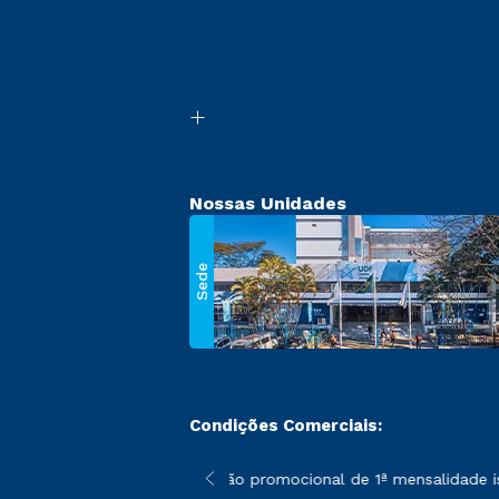
Nossas Unidades
Sede
Condições Comerciais:
 poderão sofrer alterações nos períodos de rematrícula conforme
*A condição promocional de 1ª mensalidade ise