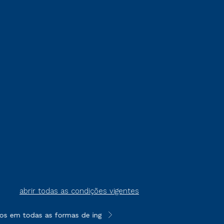
abrir todas as condições vigentes
os em todas as formas de ingresso, exceto na prova on-line ou a
**Semipresencial é um formato do E