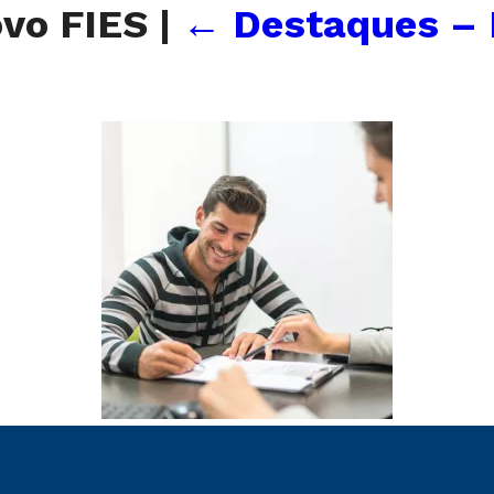
ovo FIES
|
←
Destaques – 