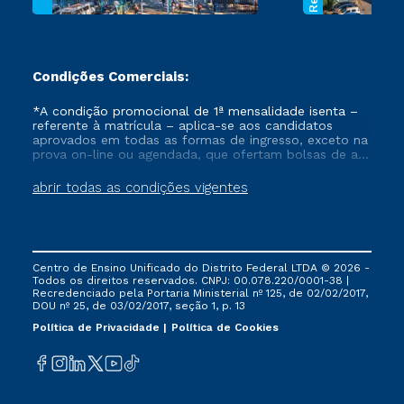
Condições Comerciais:
*A condição promocional de 1ª mensalidade isenta –
referente à matrícula – aplica-se aos candidatos
aprovados em todas as formas de ingresso, exceto na
prova on-line ou agendada, que ofertam bolsas de até
50% de desconto, ambos ingressantes no semestre
vigente, que ainda não tenham efetivado e/ou não
abrir todas as condições vigentes
tenham cancelado ou trancado sua matrícula em uma
das Instituições da Cruzeiro do Sul Educacional, no
período de um ano. Tais condições não se aplicam
aos cursos de Medicina, e também para matriculados
via FIES, Prouni e outros programas governamentais, e
Centro de Ensino Unificado do Distrito Federal LTDA © 2026 -
não se acumula com nenhuma outra campanha
Todos os direitos reservados. CNPJ: 00.078.220/0001-38 |
ofertada pela Instituição.
Recredenciado pela Portaria Ministerial nº 125, de 02/02/2017,
DOU nº 25, de 03/02/2017, seção 1, p. 13
Política de Privacidade
Política de Cookies