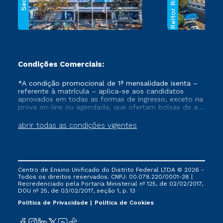
Reitor Rezende
Sede
Condições Comerciais:
*A condição promocional de 1ª mensalidade isenta –
referente à matrícula – aplica-se aos candidatos
aprovados em todas as formas de ingresso, exceto na
prova on-line ou agendada, que ofertam bolsas de até
50% de desconto, ambos ingressantes no semestre
vigente, que ainda não tenham efetivado e/ou não
abrir todas as condições vigentes
tenham cancelado ou trancado sua matrícula em uma
das Instituições da Cruzeiro do Sul Educacional, no
período de um ano. Tais condições não se aplicam
aos cursos de Medicina, e também para matriculados
via FIES, Prouni e outros programas governamentais, e
Centro de Ensino Unificado do Distrito Federal LTDA © 2026 -
não se acumula com nenhuma outra campanha
Todos os direitos reservados. CNPJ: 00.078.220/0001-38 |
ofertada pela Instituição.
Recredenciado pela Portaria Ministerial nº 125, de 02/02/2017,
DOU nº 25, de 03/02/2017, seção 1, p. 13
Política de Privacidade
Política de Cookies