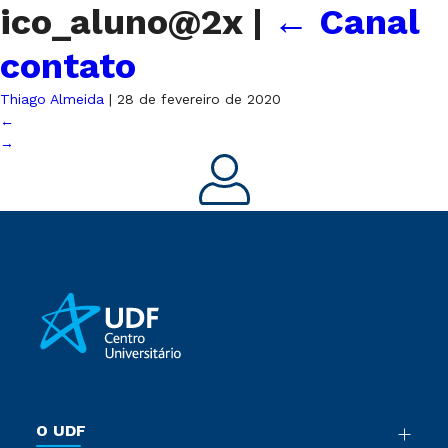
ico_aluno@2x
|
←
Canal
contato
Thiago Almeida
|
28 de fevereiro de 2020
←
→
O UDF