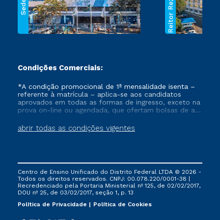
Reitor Rezende
Sede
Condições Comerciais:
*A condição promocional de 1ª mensalidade isenta –
referente à matrícula – aplica-se aos candidatos
aprovados em todas as formas de ingresso, exceto na
prova on-line ou agendada, que ofertam bolsas de até
50% de desconto, ambos ingressantes no semestre
vigente, que ainda não tenham efetivado e/ou não
abrir todas as condições vigentes
tenham cancelado ou trancado sua matrícula em uma
das Instituições da Cruzeiro do Sul Educacional, no
período de um ano. Tais condições não se aplicam
aos cursos de Medicina, e também para matriculados
via FIES, Prouni e outros programas governamentais, e
Centro de Ensino Unificado do Distrito Federal LTDA © 2026 -
não se acumula com nenhuma outra campanha
Todos os direitos reservados. CNPJ: 00.078.220/0001-38 |
ofertada pela Instituição.
Recredenciado pela Portaria Ministerial nº 125, de 02/02/2017,
DOU nº 25, de 03/02/2017, seção 1, p. 13
Política de Privacidade
Política de Cookies