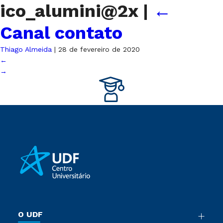
ico_alumini@2x
|
←
Canal contato
Thiago Almeida
|
28 de fevereiro de 2020
←
→
O UDF