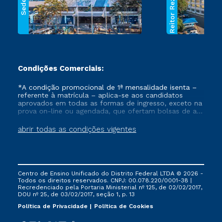
Reitor Rezende
Sede
Condições Comerciais:
*A condição promocional de 1ª mensalidade isenta –
referente à matrícula – aplica-se aos candidatos
aprovados em todas as formas de ingresso, exceto na
prova on-line ou agendada, que ofertam bolsas de até
50% de desconto, ambos ingressantes no semestre
vigente, que ainda não tenham efetivado e/ou não
abrir todas as condições vigentes
tenham cancelado ou trancado sua matrícula em uma
das Instituições da Cruzeiro do Sul Educacional, no
período de um ano. Tais condições não se aplicam
aos cursos de Medicina, e também para matriculados
via FIES, Prouni e outros programas governamentais, e
Centro de Ensino Unificado do Distrito Federal LTDA © 2026 -
não se acumula com nenhuma outra campanha
Todos os direitos reservados. CNPJ: 00.078.220/0001-38 |
ofertada pela Instituição.
Recredenciado pela Portaria Ministerial nº 125, de 02/02/2017,
DOU nº 25, de 03/02/2017, seção 1, p. 13
Política de Privacidade
Política de Cookies