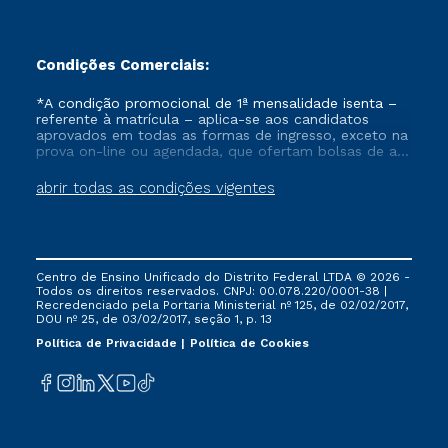
Condições Comerciais:
*A condição promocional de 1ª mensalidade isenta –
referente à matrícula – aplica-se aos candidatos
aprovados em todas as formas de ingresso, exceto na
prova on-line ou agendada, que ofertam bolsas de até
50% de desconto, ambos ingressantes no semestre
vigente, que ainda não tenham efetivado e/ou não
abrir todas as condições vigentes
tenham cancelado ou trancado sua matrícula em uma
das Instituições da Cruzeiro do Sul Educacional, no
período de um ano. Tais condições não se aplicam
aos cursos de Medicina, e também para matriculados
via FIES, Prouni e outros programas governamentais, e
Centro de Ensino Unificado do Distrito Federal LTDA © 2026 -
não se acumula com nenhuma outra campanha
Todos os direitos reservados. CNPJ: 00.078.220/0001-38 |
ofertada pela Instituição.
Recredenciado pela Portaria Ministerial nº 125, de 02/02/2017,
DOU nº 25, de 03/02/2017, seção 1, p. 13
Política de Privacidade
Política de Cookies