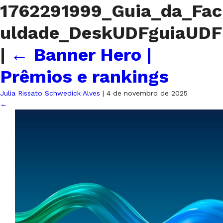
1762291999_Guia_da_Fac
uldade_DeskUDFguiaUDF
|
←
Banner Hero |
Prêmios e rankings
Julia Rissato Schwedick Alves
|
4 de novembro de 2025
←