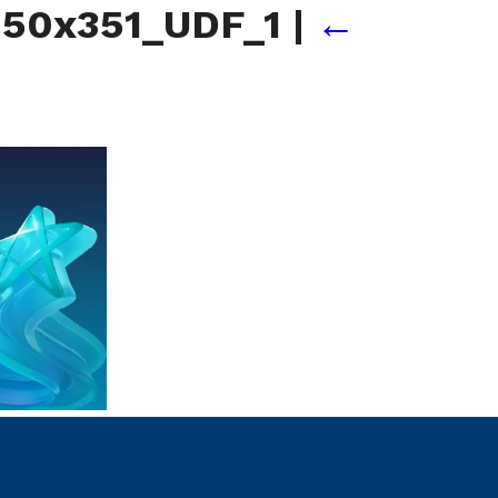
950x351_UDF_1
|
←