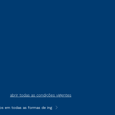
abrir todas as condições vigentes
s em todas as formas de ingresso, exceto na prova on-line ou a
**Semipresencial é um formato do E