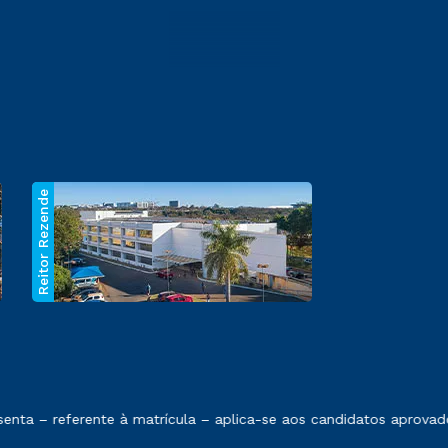
Reitor Rezende
 exposto no contrato de prestação de serviços.
ta – referente à matrícula – aplica-se aos candidatos aprovado