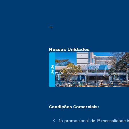
Nossas Unidades
Sede
Condições Comerciais:
 poderão sofrer alterações nos períodos de rematrícula conforme
*A condição promocional de 1ª mensalidade isen