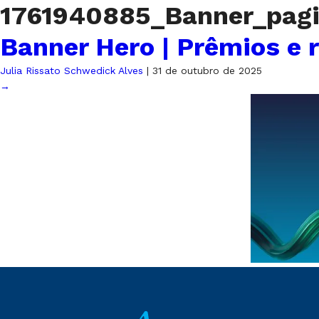
1761940885_Banner_pag
Banner Hero | Prêmios e 
Julia Rissato Schwedick Alves
|
31 de outubro de 2025
→