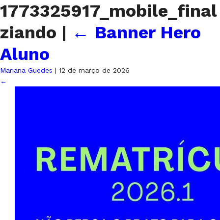
1773325917_mobile_final
ziando
|
←
Banner Hero
Aluno
Mariana Guedes
|
12 de março de 2026
←