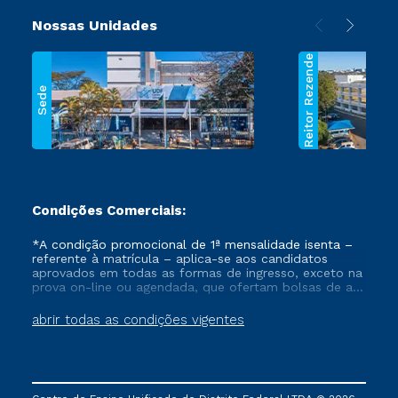
Nossas Unidades
Reitor Rezende
Sede
Condições Comerciais:
*A condição promocional de 1ª mensalidade isenta –
referente à matrícula – aplica-se aos candidatos
aprovados em todas as formas de ingresso, exceto na
prova on-line ou agendada, que ofertam bolsas de até
50% de desconto, ambos ingressantes no semestre
vigente, que ainda não tenham efetivado e/ou não
abrir todas as condições vigentes
tenham cancelado ou trancado sua matrícula em uma
das Instituições da Cruzeiro do Sul Educacional, no
período de um ano. Tais condições não se aplicam
aos cursos de Medicina, e também para matriculados
via FIES, Prouni e outros programas governamentais, e