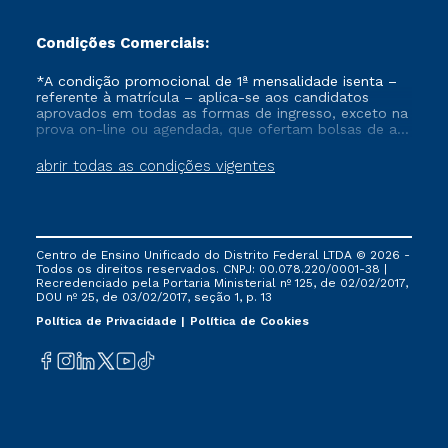
Condições Comerciais:
*A condição promocional de 1ª mensalidade isenta –
referente à matrícula – aplica-se aos candidatos
aprovados em todas as formas de ingresso, exceto na
prova on-line ou agendada, que ofertam bolsas de até
50% de desconto, ambos ingressantes no semestre
vigente, que ainda não tenham efetivado e/ou não
abrir todas as condições vigentes
tenham cancelado ou trancado sua matrícula em uma
das Instituições da Cruzeiro do Sul Educacional, no
período de um ano. Tais condições não se aplicam
aos cursos de Medicina, e também para matriculados
via FIES, Prouni e outros programas governamentais, e
Centro de Ensino Unificado do Distrito Federal LTDA © 2026 -
não se acumula com nenhuma outra campanha
Todos os direitos reservados. CNPJ: 00.078.220/0001-38 |
ofertada pela Instituição.
Recredenciado pela Portaria Ministerial nº 125, de 02/02/2017,
DOU nº 25, de 03/02/2017, seção 1, p. 13
Política de Privacidade
Política de Cookies