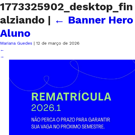
1773325902_desktop_fin
alziando
|
←
Banner Hero
Aluno
Mariana Guedes
|
12 de março de 2026
←
→