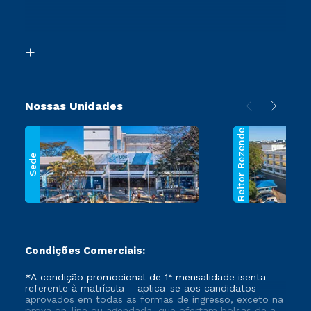
Canais de Atendimento
Retorne ao Curso
Acessibilidade
Transferência
Biblioteca
Segunda Graduação
Nossas Unidades
Reitor Rezende
Sede
Condições Comerciais:
*A condição promocional de 1ª mensalidade isenta –
referente à matrícula – aplica-se aos candidatos
aprovados em todas as formas de ingresso, exceto na
prova on-line ou agendada, que ofertam bolsas de até