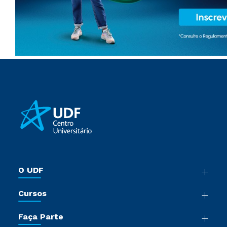
O UDF
Nossa História
Cursos
Sala de Imprensa
Graduação
Trabalhe Conosco
Faça Parte
Pós-Graduação
Sou Colaborador