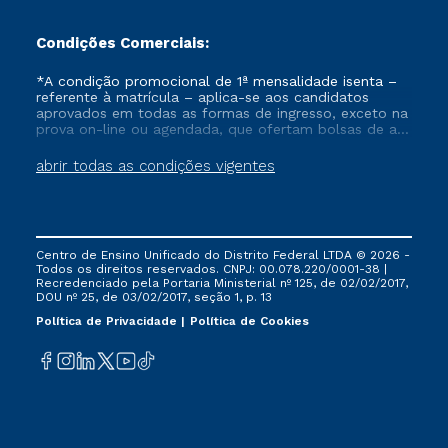
Condições Comerciais:
*A condição promocional de 1ª mensalidade isenta –
referente à matrícula – aplica-se aos candidatos
aprovados em todas as formas de ingresso, exceto na
prova on-line ou agendada, que ofertam bolsas de até
50% de desconto, ambos ingressantes no semestre
vigente, que ainda não tenham efetivado e/ou não
abrir todas as condições vigentes
tenham cancelado ou trancado sua matrícula em uma
das Instituições da Cruzeiro do Sul Educacional, no
período de um ano. Tais condições não se aplicam
aos cursos de Medicina, e também para matriculados
via FIES, Prouni e outros programas governamentais, e
Centro de Ensino Unificado do Distrito Federal LTDA © 2026 -
não se acumula com nenhuma outra campanha
Todos os direitos reservados. CNPJ: 00.078.220/0001-38 |
ofertada pela Instituição.
Recredenciado pela Portaria Ministerial nº 125, de 02/02/2017,
DOU nº 25, de 03/02/2017, seção 1, p. 13
Política de Privacidade
Política de Cookies