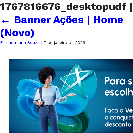
1767816676_desktopudf
|
←
Banner Ações | Home
(Novo)
Fernada Iana Souza
|
7 de janeiro de 2026
←
→