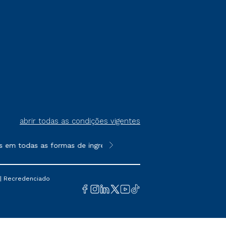
abrir todas as condições vigentes
 todas as formas de ingresso, exceto na prova on-line ou agend
**Semipresencial é um formato do E
 | Recredenciado