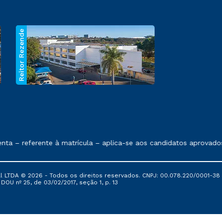
Reitor Rezende
 exposto no contrato de prestação de serviços.
– referente à matrícula – aplica-se aos candidatos aprovados em
al LTDA © 2026 - Todos os direitos reservados. CNPJ: 00.078.220/0001-38
, DOU nº 25, de 03/02/2017, seção 1, p. 13