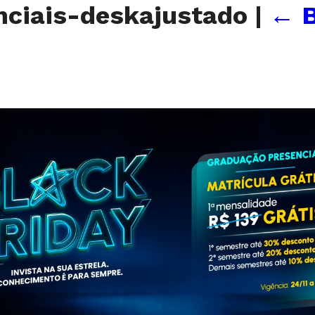
nciais-deskajustado
|
←