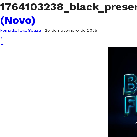
1764103238_black_prese
(Novo)
Fernada Iana Souza
|
25 de novembro de 2025
←
→