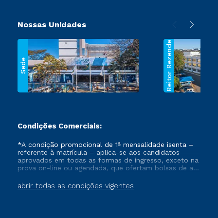
Nossas Unidades
Reitor Rezende
Sede
Condições Comerciais:
*A condição promocional de 1ª mensalidade isenta –
referente à matrícula – aplica-se aos candidatos
aprovados em todas as formas de ingresso, exceto na
prova on-line ou agendada, que ofertam bolsas de até
50% de desconto, ambos ingressantes no semestre
vigente, que ainda não tenham efetivado e/ou não
abrir todas as condições vigentes
tenham cancelado ou trancado sua matrícula em uma
das Instituições da Cruzeiro do Sul Educacional, no
período de um ano. Tais condições não se aplicam
aos cursos de Medicina, e também para matriculados