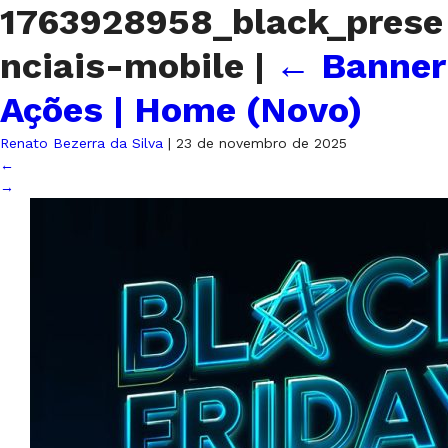
1763928958_black_prese
nciais-mobile
|
←
Banner
Ações | Home (Novo)
Renato Bezerra da Silva
|
23 de novembro de 2025
←
→