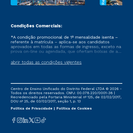
Condições Comerciais:
*A condição promocional de 1ª mensalidade isenta –
referente à matrícula – aplica-se aos candidatos
aprovados em todas as formas de ingresso, exceto na
prova on-line ou agendada, que ofertam bolsas de até
50% de desconto, ambos ingressantes no semestre
vigente, que ainda não tenham efetivado e/ou não
abrir todas as condições vigentes
tenham cancelado ou trancado sua matrícula em uma
das Instituições da Cruzeiro do Sul Educacional, no
período de um ano. Tais condições não se aplicam
aos cursos de Medicina, e também para matriculados
via FIES, Prouni e outros programas governamentais, e
Centro de Ensino Unificado do Distrito Federal LTDA © 2026 -
não se acumula com nenhuma outra campanha
Todos os direitos reservados. CNPJ: 00.078.220/0001-38 |
ofertada pela Instituição.
Recredenciado pela Portaria Ministerial nº 125, de 02/02/2017,
DOU nº 25, de 03/02/2017, seção 1, p. 13
Política de Privacidade
Política de Cookies