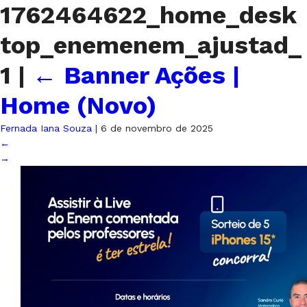
1762464622_home_desk
top_enemenem_ajustad_
1
|
←
Banner Ações |
Home (Novo)
Fernada Iana Souza
|
6 de novembro de 2025
←
→