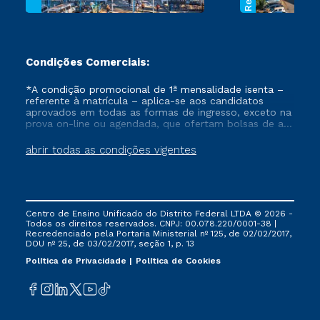
Condições Comerciais:
*A condição promocional de 1ª mensalidade isenta –
referente à matrícula – aplica-se aos candidatos
aprovados em todas as formas de ingresso, exceto na
prova on-line ou agendada, que ofertam bolsas de até
50% de desconto, ambos ingressantes no semestre
vigente, que ainda não tenham efetivado e/ou não
abrir todas as condições vigentes
tenham cancelado ou trancado sua matrícula em uma
das Instituições da Cruzeiro do Sul Educacional, no
período de um ano. Tais condições não se aplicam
aos cursos de Medicina, e também para matriculados
via FIES, Prouni e outros programas governamentais, e
Centro de Ensino Unificado do Distrito Federal LTDA © 2026 -
não se acumula com nenhuma outra campanha
Todos os direitos reservados. CNPJ: 00.078.220/0001-38 |
ofertada pela Instituição.
Recredenciado pela Portaria Ministerial nº 125, de 02/02/2017,
DOU nº 25, de 03/02/2017, seção 1, p. 13
Política de Privacidade
Política de Cookies