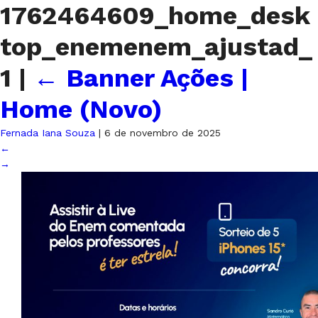
1762464609_home_desk
top_enemenem_ajustad_
1
|
←
Banner Ações |
Home (Novo)
Fernada Iana Souza
|
6 de novembro de 2025
←
→