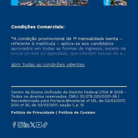
Condições Comerciais:
*A condição promocional de 1ª mensalidade isenta –
referente à matrícula – aplica-se aos candidatos
aprovados em todas as formas de ingresso, exceto na
prova on-line ou agendada, que ofertam bolsas de até
50% de desconto, ambos ingressantes no semestre
vigente, que ainda não tenham efetivado e/ou não
abrir todas as condições vigentes
tenham cancelado ou trancado sua matrícula em uma
das Instituições da Cruzeiro do Sul Educacional, no
período de um ano. Tais condições não se aplicam
aos cursos de Medicina, e também para matriculados
via FIES, Prouni e outros programas governamentais, e
Centro de Ensino Unificado do Distrito Federal LTDA © 2026 -
não se acumula com nenhuma outra campanha
Todos os direitos reservados. CNPJ: 00.078.220/0001-38 |
ofertada pela Instituição.
Recredenciado pela Portaria Ministerial nº 125, de 02/02/2017,
DOU nº 25, de 03/02/2017, seção 1, p. 13
Política de Privacidade
Política de Cookies