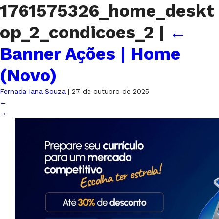
1761575326_home_deskt
op_2_condicoes_2
|
←
Banner Ações | Home
(Novo)
Fernada Iana Souza
|
27 de outubro de 2025
←
→