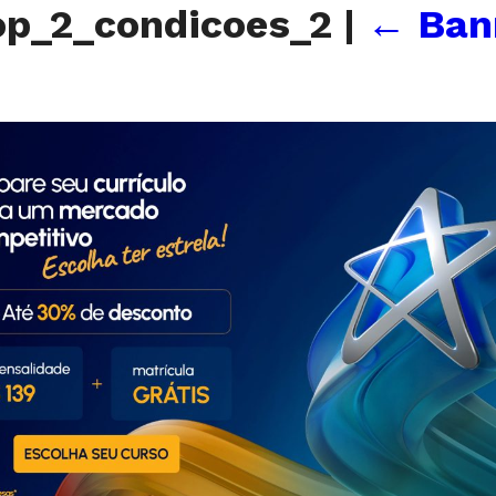
op_2_condicoes_2
|
←
Ban