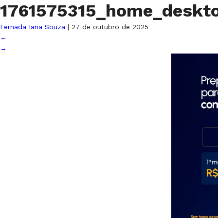
1761575315_home_deskt
Fernada Iana Souza
|
27 de outubro de 2025
←
→