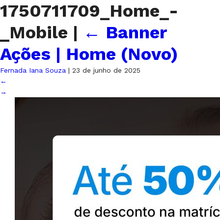
1750711709_Home_-
_Mobile
|
←
Banner
Ações | Home (Novo)
Fernada Iana Souza
|
23 de junho de 2025
←
→