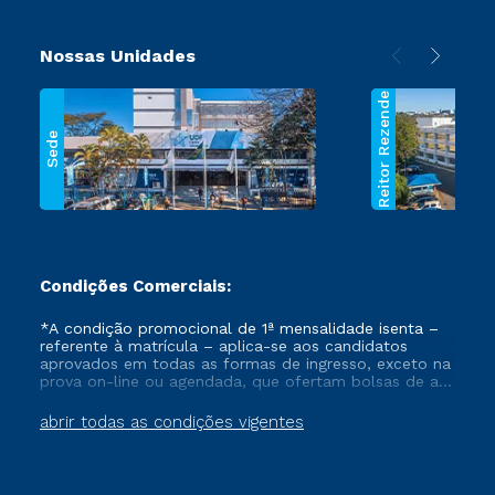
Nossas Unidades
Reitor Rezende
Sede
Condições Comerciais:
*A condição promocional de 1ª mensalidade isenta –
referente à matrícula – aplica-se aos candidatos
aprovados em todas as formas de ingresso, exceto na
prova on-line ou agendada, que ofertam bolsas de até
50% de desconto, ambos ingressantes no semestre
vigente, que ainda não tenham efetivado e/ou não
abrir todas as condições vigentes
tenham cancelado ou trancado sua matrícula em uma
das Instituições da Cruzeiro do Sul Educacional, no
período de um ano. Tais condições não se aplicam
aos cursos de Medicina, e também para matriculados